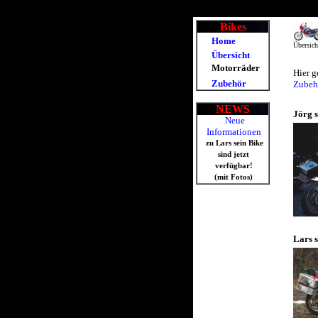
Bikes
Home
Übersich
Übersicht
Motorräder
Hier g
Zubehör
Zubeh
NEWS
Jörg s
Neue
Informationen
zu Lars sein Bike
sind jetzt
verfügbar!
(mit Fotos)
Lars s