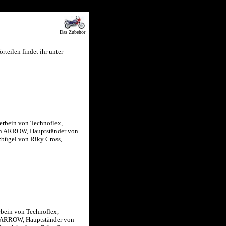
Das Zubehör
rteilen findet ihr unter
erbein von Technoflex,
on ARROW, Hauptständer von
rzbügel von Riky Cross,
rbein von Technoflex,
n ARROW, Hauptständer von