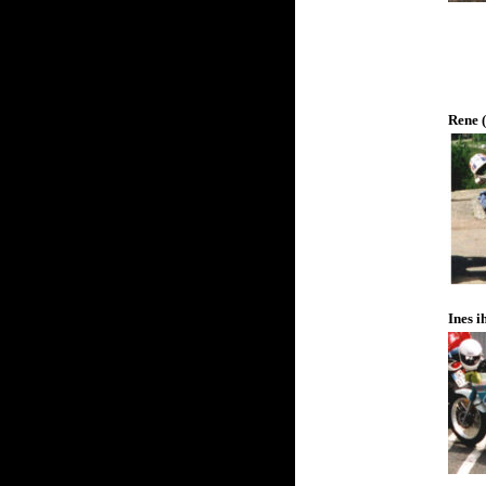
Rene (
Ines i