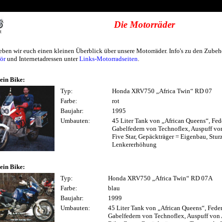
Die Motorräder
t
eben wir euch einen kleinen Überblick über unsere Motorräder. Info's zu den Zubehö
ör
und Internetadressen unter
Links-Motorradseiten
.
ein Bike:
Typ:
Honda XRV750 „Africa Twin“ RD 07
Farbe:
rot
Baujahr:
1995
Umbauten:
45 Liter Tank von „African Queens“, Fed
Gabelfedern von Technoflex, Auspuff v
Five Star, Gepäckträger = Eigenbau, Stu
Lenkererhöhung
ein Bike:
Typ:
Honda XRV750 „Africa Twin“ RD 07A
Farbe:
blau
Baujahr:
1999
Umbauten:
45 Liter Tank von „African Queens“, Fede
Gabelfedern von Technoflex, Auspuff vo