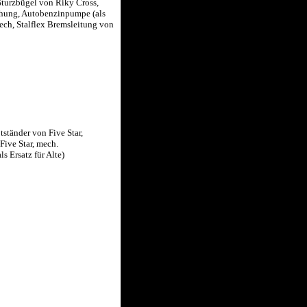
Sturzbügel von Riky Cross,
hung, Autobenzinpumpe (als
tech, Stalflex Bremsleitung von
ständer von Five Star,
Five Star, mech.
 Ersatz für Alte)