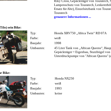
Riky Cross, Gepäckträger von Touratech, 
Lampenschutz von Touratech, Lenkererhö
Ersatz für Alte), Einzelsitzbank von Toura
Touratech
genauere Informationen ...
Tilo) sein Bike:
Typ:
Honda XRV750 „Africa Twin“ RD 07A
Farbe:
weiß
Baujahr:
1998
Umbauten:
45 Liter Tank von „African Queens“, Haupt
Gepäckträger = Eigenbau, Sturzbügel von 
Unterdruckpumpe von "African Queens" (als
hr Bike:
Typ:
Honda NX250
Farbe:
weiß
Baujahr:
1993
Umbauten:
keine